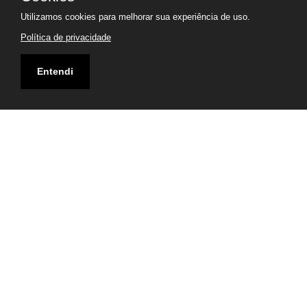
Utilizamos cookies para melhorar sua experiência de uso.
Política de privacidade
Entendi
Endereço
1335, AVENIDA PAPENBORG - GOVERNADOR CELSO
RAMOS 88190000 / SANTA CATARINA - BRASIL
Visualizar Mapa