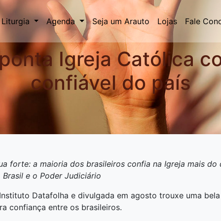
Liturgia
Agenda
Seja um Arauto
Lojas
Fale Con
ponta Igreja Católica co
confiável do país
 forte: a maioria dos brasileiros confia na Igreja mais do
rasil e o Poder Judiciário
nstituto Datafolha e divulgada em agosto trouxe uma bela n
ra confiança entre os brasileiros.