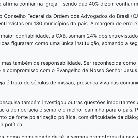
afirma confiar na Igreja – sendo que 40% dizem confiar 
 Conselho Federal da Ordem dos Advogados do Brasil (OAB
entrevistas em 130 municípios do país. A margem de erro é
 maior confiabilidade, a OAB, somam 24% dos entrevistad
licas figuraram como uma única instituição, somando a s
, mas também de responsabilidade. Ser reconhecida como u
ço e compromisso com o Evangelho de Nosso Senhor Jesus 
ja é fruto de séculos de missão, presença viva nas comuni
a pesquisa também investigou outras questões importantes 
 que a democracia é sempre o melhor caminho para o país. 
o de forte polarização política, com dificuldade de diálo
 política.
s, como comunidade de fé, a sermos promotores da paz, d