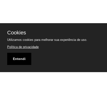
Cookies
Utilizamos cookies para melhorar sua experiência de uso.
Política de privacidade
Entendi
Endereço
1335, AVENIDA PAPENBORG - GOVERNADOR CELSO
RAMOS 88190000 / SANTA CATARINA - BRASIL