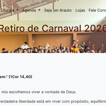
Liturgia
Agenda
Seja um Arauto
Lojas
Fale Con
Retiro de Carnaval 202
6
em." (1Cor 14,40)
 nós escolhemos viver a vontade de Deus.
erdadeira liberdade está em viver com propósito, equilíbr