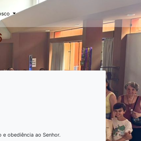
osco
6
io e obediência ao Senhor.